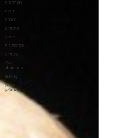
הפרהסיה
יהדות
לזכרם
סיפורים
פיזיקה
פסיכולוגיה
גיבורים
עליי -
about me
testing
המדען
והחוליגן