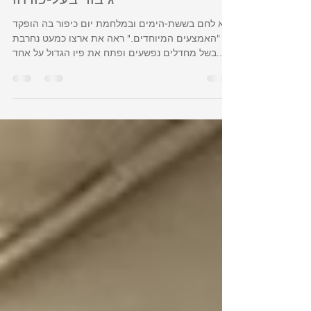
אל"מ (מיל.) יוסי לנגוצקי, פעמיים
גיבור בעל-כורחו
הוא לחם בששת-הימים ובמלחמת יום כיפור בה הופקד
על "האמצעים המיוחדים." ראה את ארצו כמעט נחרבת
בשל מחדלים נפשעים ופתח את פיו הגדול על אחד...