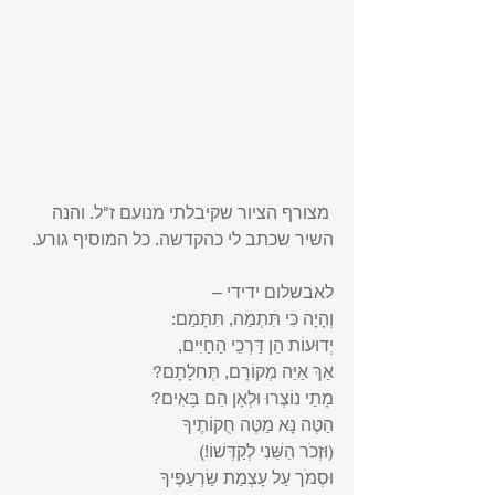
 מצורף הציור שקיבלתי מנועם ז"ל. והנה 
השיר שכתב לי כהקדשה. כל המוסיף גורע.  
לאבשלום ידידי – 
וְהָיָה כִּי תִּתְמַה, תִּתָּמַם:
יְדוּעוֹת הֵן דַּרְכֵי הַחַיִּים,
אַךְ אַיֵּה מְקוֹרָם, תְּחִלָתָם?
מָתַי נוֹצְרוּ וּלְאָן הֵם בָּאִים?
הַטֶּה נָא מַטֶּה חֻקוֹתֶיךָ 
(וּזְכֺר הַשֵּׁנִי לְקַדְּשׁוֹ!)
וּסְמֺך עַל עָצְמַת שַׂרְעַפֶּיךָ