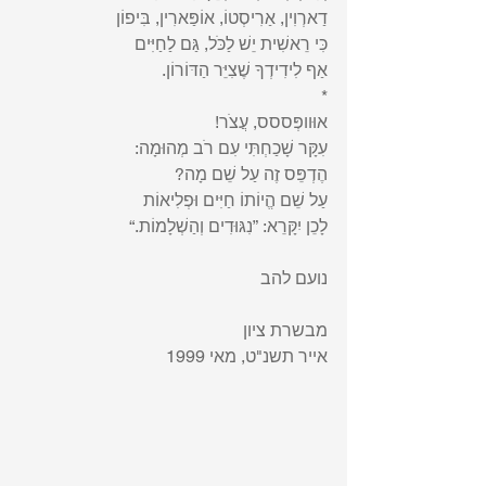
דַארְוִין, אַרִיסְטוֹ, אוֹפַּארִין, בִּיפוֹן
כִּי רֵאשִׁית יֵשׁ לַכֺּל, גַּם לַחַיִּים
אַף לִידִידְךָ שֶׁצִיֵּר הַדּוֹרוֹן.
* 
אוּוופְּססס, עֲצֺר!
עִקָּר שָׁכַחְתִּי עִם רֺב מְהוּמָה:
הֶדְפֵּס זֶה עַל שֵׁם מָה?
עַל שֵׁם הֱיוֹתוֹ חַיִּים וּפְלִיאוֹת
לָכֵן יִקָּרֵא: ”נִגּוּדִים וְהַשְׁלָמוֹת.“
נועם להב
מבשרת ציון
אייר תשנ"ט, מאי 1999