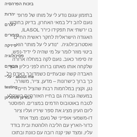
בזכות הפרהסיה
יהדות
בתזמון עגום נודע לי על מותו של פרופ' 
נועם להב ז"ל במאי האחרון, בדיוק בחודש 
לזכרם
בו ירשתי את תפקידו כיו"ר ILASOL, 
סיפורים
האגודה הישראלית לחקר ראשית החיים 
ואסטרוביולוגיה.  "נודע לי על מותו" הוא 
פיזיקה
ביטוי מוזר לומר על מי שהיה לי ידיד-נפש. 
פסיכולוגיה
זה סיפור כאוב. נועם לקה במחלה ארורה 
שלקחה אותו מאתנו ברוחו לפני כיליון הגוף. 
גיבורים
האבדה קשה שבעתיים כשמדובר באדם כל 
עליי - about me
כך ברוך כישרונות – מדען, צייר, משורר, 
testing
נגן, וקצין במלחמות רבות שהציל חיים 
במעשה גבורה גם בחייו האזרחיים כשנקלע 
המדען והחוליגן
לטבח באוטובוס הדמים במצרים. הפוסטר 
ליום העיון מציג את ספר שיריו ועליו ציור 
דו-משמעי אופייני של נועם: מצד אחד 
כדור-הארץ עם הליבה הלוהטת ובית בודד 
עליו, ומצד שני קנה רובה עם כוונת ובתוכו 