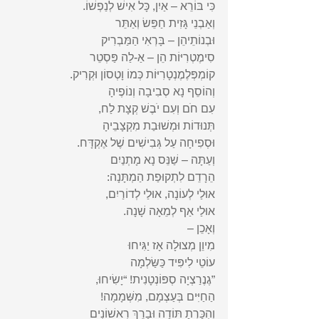
כִּי בּוֹרֵא – אַיִן, כָּל אִישׁ לְנַפְשׁוֹ.
וְאַבְנֵי גָּזִית חַפֵּשׂ וְאַתֵּר
וּבְנוֹתֵיהֵן – בָּרְאִי הַמַּבְרִיק
סִימֶטְרִיּוֹת הֵן – אַ-לַה פַּסְטֵר
קוֹמְפְּלֶמֶנְטָרִיּוֹת כְּמוֹ וָטְסוֹן וּקְרִיק.
וְהוֹסֵף נָא סְבִיבָה וְנוֹפֶיהָ
עִם חֺם וְעִם יֺבֶשׁ קְצָת לַח, 
תְּנוּדוֹת וּמְשׁוּבַת מִקְצָבֵיהָ
וּסְפִיחָה עַל גְּבִישִׁים שֶׁל אֶקְדָּח.
וְעַתָּה – שַׁנֵּס נָא מָתְנַיִם
הֵרָדֵם לִתְקוּפַת הַמְתָּנָה:
אוּלַי לְעוֹנָה, אוּלַי לְדוֹרַיִם, 
אוּלַי אַף לְמֵאָה שָׁנָה.
וְאָכֵן – 
מִיוֵן מְצוּלָה אָז יַגִּיחוּ
עוֹטֵי לִיפִּיד כַּשַּׂלְמָה
”גֶנֶרַצְיָה סְפּוֹנְטָנִית! “יָשִׂיחוּ,
הַחַיִּים בְּעַצְמָם, מִשְּׁמָמָה!
וְהִכַּרְתָ תּוֹדָה וּבָרֵךְ רִאשׁוֹנִים