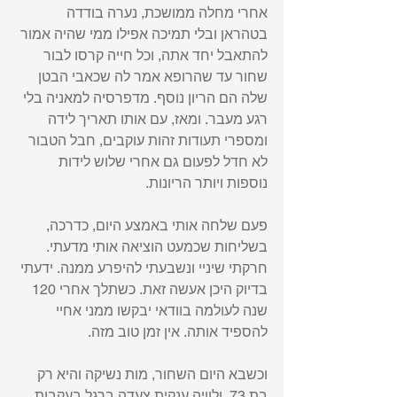
אחרי מחלה ממושכת, נערה בודדה 
בטהראן ובלי תמיכה אפילו ממי שהיה אמור 
להתאבל יחד אתה, וכל חייה קרסו לבור 
שחור עד שהרופא אמר לה שכאבי הבטן 
שלה הם הריון נוסף. מדפרסיה למאניה בלי 
רגע מעבר. ומאז, עם אותו תאריך לידה 
ומספרי תעודות זהות עוקבים, חבל הטבור 
לא חדל לפעום גם אחרי שלוש לידות 
נוספות ויותר הריונות. 
פעם שלחה אותי באמצע היום, כדרכה, 
בשליחות שכמעט הוציאה אותי מדעתי. 
חרקתי שיניי ונשבעתי להיפרע ממנה. ידעתי 
בדיוק היכן אעשה זאת. כשתלך אחרי 120 
שנה לעולמה בוודאי יבקשו ממני אחיי 
להספיד אותה. אין זמן טוב מזה.  
וכשבא היום השחור, מות נשיקה והיא רק 
בת 73, ולוויה ענקית צעדה ברגל בעקבות 