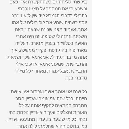
ביקשתי סליחה גם כשהתקשרה אליי פעם 
וכשראיתי את המספר על הצג נזכרתי 
כהרגלי בדברי הגמרא קידושין ל"א 1 "רב 
יוסף כשהיה שומע את קול רגליה של אמו 
אמר: אעמוד מפני שכינה שבאה." באה 
השכינה ונתנה לי שטיפה. זה היה אחרי 
הופעה בטלוויזיה בעניין מסורבי העלייה 
מאתיופיה בה גידפתי פקידי ממשלה. איך 
אתה מדבר תגיד לי, אני אימא שלך ושמעתי 
והתביישתי. שמעתי אימא ואדע כי אולי 
התביישת אבל עמדת מאחורי כל מילה 
מדברי בנך.  
כל שנה אני אומר אשב ואכתוב איזו אישה 
הייתה ובכל שנה אני אומר שעדיין חסר 
המרחק המתאים להקיף אותה על כל 
האורות והצללים ואיך היא עדיין נוכחת בחיי 
ובחיי כל מי שנגעה בו. עדיין מתגעגע, ועדיין, 
כמו בחלום ההוא שחלמתי לילה אחרי 