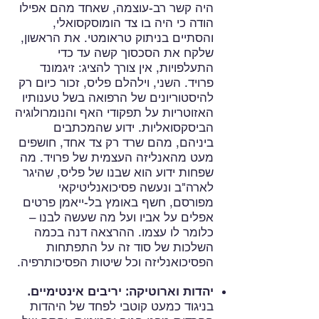
היה קשר רב-עוצמה, שאחד מהם אפילו
הודה כי היה בו צד הומוסקסואלי,
והסתיים בניתוק טראומטי. את הראשון,
שלקח את הסכסוך קשה עד כדי
התעלפויות, אין צורך להציג: זיגמונד
פרויד. השני, וילהלם פליס, זכור כיום רק
להיסטוריונים של הרפואה בשל טענותיו
האזוטריות על תפקודי האף והנומרולוגיה
הביסקסואליות. ידוע שהמכתבים
ביניהם, מהם שרד רק צד אחד, חושפים
מעט מהאנליזה העצמית של פרויד. מה
שפחות ידוע הוא שבנו של פליס, שהיגר
לארה"ב ונעשה פסיכואנליטיקאי
מפורסם, חשף באומץ בל-ייאמן פרטים
אפלים על אביו ועל מה שעשה לבנו –
כלומר לו עצמו. ההרצאה דנה בכמה
השלכות של סוד זה על התפתחות
הפסיכואנליזה וכל שיטות הפסיכותרפיה.
יהדות וארוטיקה: יריבים אינטימיים.
בניגוד כמעט קוטבי לפחד של היהדות