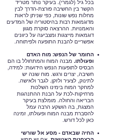
בכל גיל (לגמרי). בעיקר נותר מטריד
הקשר בין החשיבה פורצת-הדרך לבין
מחלות נפש שונות, כפי שניתן לראות
מדוגמאות רבות בהיסטוריה של המדעים
והאמנויות. ההרצאה סוקרת מגוון
דוגמאות מייצגות ומצביעה על כיוונים
אפשריים להבנת התופעה ולפיתוחה.
החומר של הנפש: מוח האדם
ופעולתו.
מבנה המוח והמתחולל בו הם
הבסיס לתופעות הנפש הידועות: למידה,
חשיבה, יצרים ורגש. מוח שונה יש
לתינוק, לצעיר ולזקן. לגבר ולאישה.
למחקר המוח בימינו השלכות
מרחיקות-לכת על הבנת ההתנהגות
הבריאה והחולה. מומלצת בעיקר
המצגת, בה הושקע הרבה עמל
להסברת מבנה המוח ופעולתו, זמינה
כאן לכל דורש.
החיה שבאדם - מסע אל שורשי
הרצחנות האנושית.
אם יש ממש