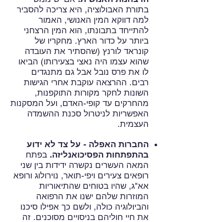
בתורת האבולוציה, היא צריכה להסביר
למה דווקא המין האנושי, האמור
להתייחד בתבונתו, הוא המין הרצחני
ביותר על כדור הארץ. מחקריו של
קונראד לורנץ (שהסתיר את העובדה
שהוא עצמו היה נאצי בצעירותו) הביאו
לו את פרס נובל אבל גם מתנגדים
רבים. ההרצאה עוקבת אחרי הגישות
השונות לחקר מקורות התוקפנות,
מהחרקים עד קופי-האדם, ועל המסקנות
האפשריות לניטרול סכנת ההשמדה
העצמית.
החברות האפלה - על צד לא ידוע
בהתפתחות הפסיכואנליזה.
בפתח
המאה העשרים נקשרה ידידות בין שני
רופאים צעירים ויפי-תואר, נוירולוג ורופא
אא"ג, שהיו בטוחים שהתיאוריות
המוזרות שלהם ישנו את הרפואה
והביולוגיה כולה, ולשם כך אפילו סיכנו
את חיי חוליהם בניסויים מסוכנים. זה