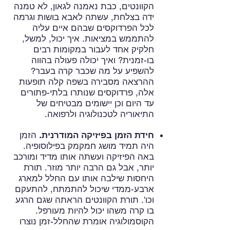
הקוונטים, כבת נאמנה לגאון, לא טמנה
ידה בצלחת, עשתה לאבא בושות וגרמה
לכל הפרדוקסים שבהם איים עליה
להתממש במציאות. איך יכול, למשל,
חלקיק אחד לעבור במקומות רבים
בו-זמנית? ואיך יכולה פעולה בהווה
להשפיע על מה שכבר קרה בעבר?
ההרצאה מסבירה בשפה קלה תופעות
אלה, פרדוקסים שנותרו בלתי-פתורים
עד היום וכן יישומים מבטיחים של
התיאוריה לטכנולוגיה ולרפואה.
חידת הזמן בפיזיקה המודרנית.
הזמן
היה תמיד מושג חמקמק בפילוסופיה.
באה הפיזיקה ועשתה אותו מדיד ומורכב
יותר, אבל גם הרבה יותר מוזר. תורת
היחסות שילבה אותו עם החלל למארג
ארבע-ממדי שיכול להתמתח, להתעקם
וכו'. תורת הקוונטים הראתה שגם הרגע
בו קרה משהו יכול להיות מעורפל.
הקוסמולוגיה אומרת שהחלל-זמן נוצרו