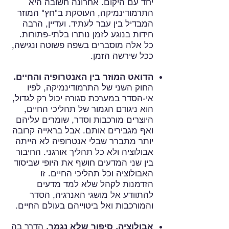
יחד עם היקום. אחרונה חשובה היא
התרמודינמיקה, העוסקת ב"חץ" המוזר
המבדיל בין עבר לעתיד. ועדיין, הרבה
חידות בנוגע לזמן נותרו בלתי-פתורות.
כל אלה מוסברים בשפה פשוטה ונגישה,
ככל שירשה הזמן.
הדואט המוזר בין האנטרופיה והחיים.
החוק השני של התרמודינמיקה, לפיו
אי-הסדר במערכת סגורה יכול רק לגדול,
הוא ניגודם הגמור של תהליכי החיים,
היוצרים מורכבות וסדר, שומרים עליהם
ואף מגבירים אותם. אבל בראייה קרובה
יותר מתברר שבלי אנטרופיה לא הייתה
אבולוציה ולא כל תהליך אורגני. החיבור
בין שני המדעים חושף את היופי שביסוד
האבולוציה וכל תהליכי החיים. זו
הזדמנות לקהל שלא למד מדעים
להתוודע אל מושגי האנרגיה, הסדר
והמורכבות ואל ביטוייהם בעולם החיים.
אבולוציה, סיפור שלא נגמר.
הדרך בה