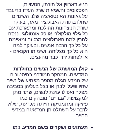
הגיע דארווין אל תורתו, הטעויות,
הפספוסים והשגיאות שרק העידו בדיעבד
על גאונות האינטואיציה שלו, השינויים
שחלו בתורת האבולוציה מאז, ובעיקר
שורת הניצחונות ההולכת ומתארכת עם
כל גילוי מולקולרי או פליאונטולוגי. ננסה
להבין למה האבולוציה מרגיזה ומאיימת
על כל כך הרבה אנשים, ובעיקר למה
היא כל כך מצליחה, ושימותו הקנאים -
או לפחות ירדו כבר מהעצים.
קולן המושתק של הנשים בתולדות
המדעים.
המחקר המודרני בהיסטוריה
של המדע מגלה מספר מפתיע של נשים
שחיו ופעלו לבדן או בצל בעליהן בסביבה
מפלה ואפילו עוינת לנשים, שתרומתן
למקצועות "גבריים" מובהקים כמו
פיזיקה ומתמטיקה הייתה מכרעת, שלא
לדבר על השתלטותן המדאיגה במדעי
החיים...
תעתועים ושקרים בשם המדע.
כמו