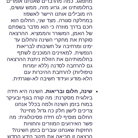
מתפוגג. כמה מהדברים שאנחנו אומרים
בחלומותינו או, גרוע מזה, ממש עושים,
היו מובילים אותנו היישר לאשפוז
במחלקה סגורה. מצד שני, החלום הוא
חכם בדרך מוזרה כי הוא מדבר בשפתם
של האמן, המשורר והממציא. ההרצאה
סוקרת את מחקרי השינה והחלום עד
ימינו ומרחיבה על חשיבותו לבריאות
הנפשית. למאזינים המוכנים לשתף
בחלומותיהם את הזולת ניתנת ההרצאה
גם להרחבה לסדנה (ללא יומרות
טיפוליות) להרחבת ההיכרות עם
הלא-מודע ועידוד חשיבה לא-שגרתית.
שינה, חלום ובריאות.
השינה היא חידה
ביולוגית מסקרנת: מה קורה בגוף ובעיקר
במוח בזמן השינה ולמה בכלל אנחנו
צריכים לישון חלק כה גדול מחיינו?
החלום מוסיף לנו חידה פסיכולוגית: מה
פשר האירועים המוזרים והחוויות
החזקות שאנחנו עוברים בזמן השינה?
הרצאה זו מביאה את מיטב הידע החדש