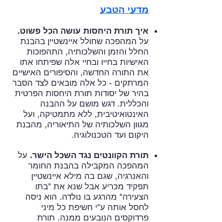
מדעי הטבע
איך תורת היחסות עושה הכל פשוט.
על המהפכה שחולל איינשטיין בהבנת
החלל והזמן והשלכותיה, התהפוכות
האישיות בחייו ובחיי אלה שפיתחו אתו
את התורה החדשה, והסיפורים האישיים
המרתקים - כל אלה מובאים לצד הסבר
בהיר של יסודות תורת היחסות הפרטית
והכללית. דגש מושם על ההבנה
האינטואיטיבית, ללא מתמטיקה, ועל
מגוון השלכותיה של התיאוריה, מהבנת
היקום ועד הטכנולוגיה.
תורת הקוונטים נגד השכל הישר.
על
המהפכה המקבילה בהבנת החומר
והאנרגיה, שגם בה מילא איינשטיין
תפקיד מכריע אבל שנא את "בתו
הצעירה" מהרגע בו נולדה. הוא ניסה
לחסל אותה ע"י חשיפת כל מיני
פרדוקסים הנובעים ממנה. תורת