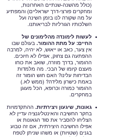
(כולל מהשנה-שנתיים האחרונות,
ומחקרים פורצי-דרך ישראליים) והמפתיע
על מה שקורה לנו בזמן השינה ועל
השלכותיו הגורליות לבריאותנו.
לעשות לימונדה מהלימונים של
החיים: על מתת ההומור.
בעולם שבו
אין צער, כאב או ייאוש, לא יהיה, למרבה
ההפתעה גם צחוק, אפילו לא חיוכים.
ההומור, בדרך מוזרה, שואב את כוחו
מעצם קיומו של הבכי. מה מלמדות
הבדיחות עלינו? האם חוש הומור זה
באמת כישרון מלידה? (ממש לא.)
ההומור כמורה וכרופא, הכל מעוגן
במחקרים.
גאונות, שיגעון ויצירתיות.
ההתקדמויות
בחקר החשיבה והאינטליגנציה עדיין לא
הצליחו להסביר את סוד הגאונות או
אפילו החשיבה היצירתית, אם זה טבוע
בגנים (שטויות) או משהו שניתן לטפח