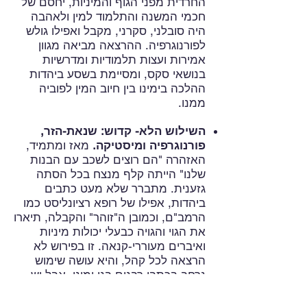
החרדית מפני הגוף והמיניות, יחסם של
חכמי המשנה והתלמוד למין ולאהבה
היה סובלני, סקרני, מקבל ואפילו גולש
לפורנוגרפיה. ההרצאה מביאה מגוון
אמירות ועצות תלמודיות ומדרשיות
בנושאי סקס, ומסיימת בשסע ביהדות
ההלכה בימינו בין חיוב המין לפוביה
ממנו.
השילוש הלא- קדוש: שנאת-הזר,
פורנוגרפיה ומיסטיקה.
מאז ומתמיד,
האזהרה "הם רוצים לשכב עם הבנות
שלנו" הייתה קלף מנצח בכל הסתה
גזענית. מתברר שלא מעט כתבים
ביהדות, אפילו של רופא רציונליסט כמו
הרמב"ם, וכמובן ה"זוהר" והקבלה, תיארו
את הגוי והגויה כבעלי יכולות מיניות
ואיברים מעוררי-קנאה. זו בפירוש לא
הרצאה לכל קהל, והיא עושה שימוש
נרחב בכתבי רבנים בני ימינו, אבל יש
בה גם הרבה תובנות חיוביות.