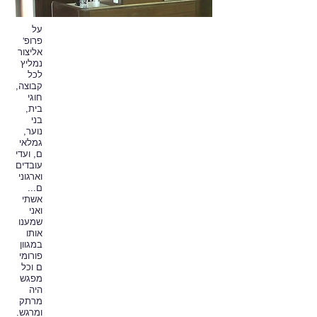
על
פרופ'
אליצור
נמליץ
לכל
קבוצה,
חוגי
בית,
בני
נוער,
גמלאי
ם, ועדי
עובדים
וארגוני
ם...
אשתי
ואני
שמענו
אותו
במגוון
פורומי
ם וכל
מפגש
היה
מרתק
ומרגש.