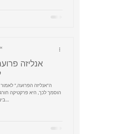
tzur
אנליזה פרועה
ל
ה"אנליזה הפרועה," לאמור ט
הוסמך לכך, היא פרקטיקה חור
בימי פרויד שהזהיר מפניה במאמר...