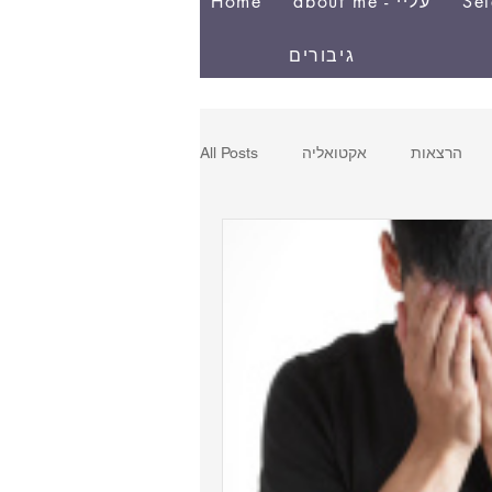
Sel
about me - עליי
Home
גיבורים
הרצאות
אקטואליה
All Posts
ן
testing
עליי - about me