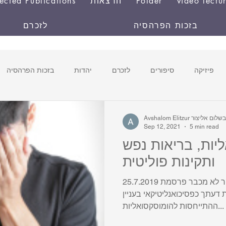
video lectu
Folder
הרצאות
ected Publications
בזכות הפרהסיה
לזכרם
פיזיקה
סיפורים
לזכרם
יהדות
בזכות הפרהסיה
המדען והחוליג
Avshalom Eli אבשלום אליצור
Sep 12, 2021
5 min read
יות, בריאות נפש
ותקינות פוליטית
25.7.2019 לכ' ד"ר ערן רולניק ערן היקר לא מכבר פרסמת
דעתך כפסיכואנליטיקאי בעניין
ההתייחסות להומוסקסואליות...